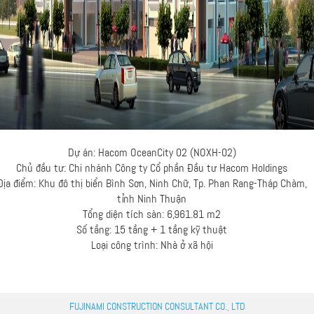
Dự án:
Hacom OceanCity 02 (NOXH-02)
Chủ đầu tư: Chi nhánh Công ty Cổ phần Đầu tư Hacom Holdings
Địa điểm:
Khu đô thị biển Bình Sơn, Ninh Chữ, Tp. Phan Rang-Tháp Chàm,
tỉnh Ninh Thuận
Tổng diện tích sàn: 6,961.81 m2
Số tầng:
15 tầng + 1 tầng kỹ thuật
Loại công trình: Nhà ở xã hội
FUJINAMI CONSTRUCTION CONSULTANT CO., LTD